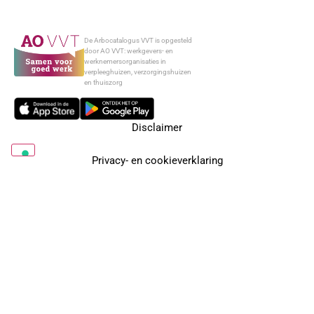
De Arbocatalogus VVT is opgesteld
door AO VVT: werkgevers- en
werknemersorganisaties in
verpleeghuizen, verzorgingshuizen
en thuiszorg
Disclaimer
Privacy- en cookieverklaring
Arbo in je organisatie
Over AO VVT
Contact
Nieuwsbrief