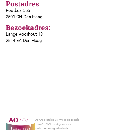
Postadres:
Postbus 556
2501 CN Den Haag
Bezoekadres:
Lange Voorhout 13
2514 EA Den Haag
De Arbocatalogus VVT is opgesteld
door AO VVT: werkgevers- en
werknemersorganisaties in