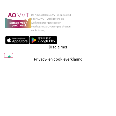
De Arbocatalogus VVT is opgesteld
door AO VVT: werkgevers- en
werknemersorganisaties in
verpleeghuizen, verzorgingshuizen
en thuiszorg
Disclaimer
Privacy- en cookieverklaring
Arbo in je organisatie
Over AO VVT
Contact
Nieuwsbrief