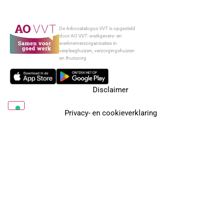
De Arbocatalogus VVT is opgesteld
door AO VVT: werkgevers- en
werknemersorganisaties in
verpleeghuizen, verzorgingshuizen
en thuiszorg
Disclaimer
Privacy- en cookieverklaring
Arbo in je organisatie
Over AO VVT
Contact
Nieuwsbrief