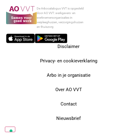
De Arbocatalogus VVT is opgesteld
door AO VVT: werkgevers- en
werknemersorganisaties in
verpleeghuizen, verzorgingshuizen
en thuiszorg
Disclaimer
Privacy- en cookieverklaring
Arbo in je organisatie
Over AO VVT
Contact
Nieuwsbrief