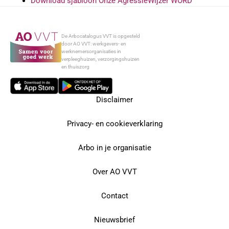
Download sjabloon Onze AgressieWijzer WORD
De Arbocatalogus VVT is opgesteld
door AO VVT: werkgevers- en
werknemersorganisaties in
verpleeghuizen, verzorgingshuizen
en thuiszorg
Disclaimer
Privacy- en cookieverklaring
Arbo in je organisatie
Over AO VVT
Contact
Nieuwsbrief